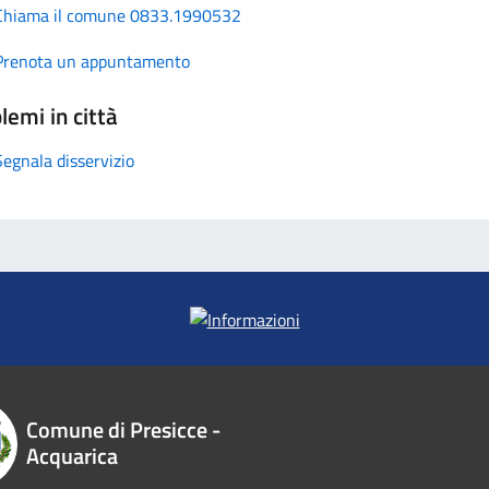
Chiama il comune 0833.1990532
Prenota un appuntamento
lemi in città
Segnala disservizio
Comune di Presicce -
Acquarica