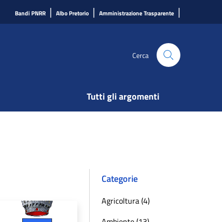
|
|
|
Bandi PNRR
Albo Pretorio
Amministrazione Trasparente
Cerca
Tutti gli argomenti
Categorie
Agricoltura (4)
Ambiente (13)