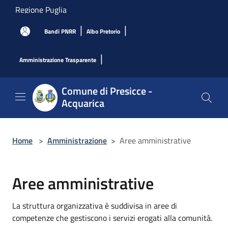
Salta al contenuto principale
Regione Puglia
|
|
Bandi PNRR
Albo Pretorio
|
Amministrazione Trasparente
Comune di Presicce -
Acquarica
Home
>
Amministrazione
>
Aree amministrative
Aree amministrative
La struttura organizzativa è suddivisa in aree di
competenze che gestiscono i servizi erogati alla comunità.