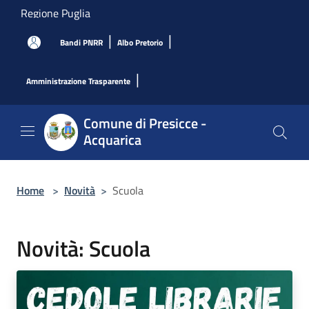
Salta al contenuto principale
Regione Puglia
|
|
Bandi PNRR
Albo Pretorio
|
Amministrazione Trasparente
Comune di Presicce -
Acquarica
Home
>
Novità
>
Scuola
Novità: Scuola