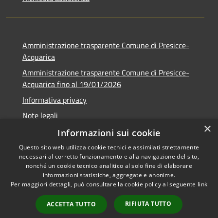
Amministrazione trasparente Comune di Presicce-
Acquarica
Amministrazione trasparente Comune di Presicce-
Acquarica fino al 19/01/2026
Informativa privacy
Note legali
×
Dichiarazione di accessibilità
Informazioni sui cookie
Questo sito web utilizza cookie tecnici e assimilati strettamente
necessari al corretto funzionamento e alla navigazione del sito,
nonché un cookie tecnico analitico al solo fine di elaborare
informazioni statistiche, aggregate e anonime.
RSS
Copyright © 2026 • Comune di
Per maggiori dettagli, può consultare la cookie policy al seguente
link
Accessibilità
Presicce - Acquarica • Powered
Privacy
Municipium
Accesso
by
•
RIFIUTA TUTTO
ACCETTA TUTTO
Cookie
redazione