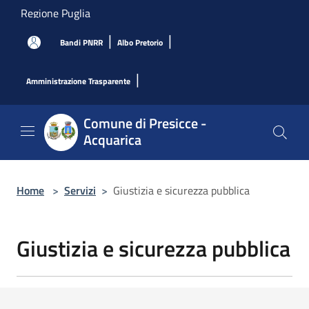
Salta al contenuto principale
Regione Puglia
|
|
Bandi PNRR
Albo Pretorio
|
Amministrazione Trasparente
Comune di Presicce -
Acquarica
Home
>
Servizi
>
Giustizia e sicurezza pubblica
Giustizia e sicurezza pubblica