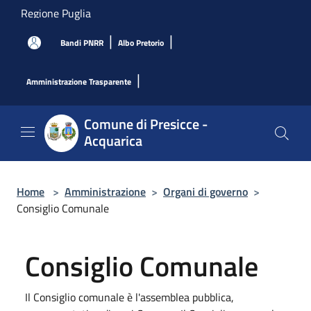
Salta al contenuto principale
Regione Puglia
|
|
Bandi PNRR
Albo Pretorio
|
Amministrazione Trasparente
Comune di Presicce -
Acquarica
Home
>
Amministrazione
>
Organi di governo
>
Consiglio Comunale
Consiglio Comunale
Il Consiglio comunale è l'assemblea pubblica,