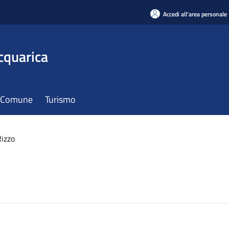
Accedi all'area personale
cquarica
il Comune
Turismo
izzo