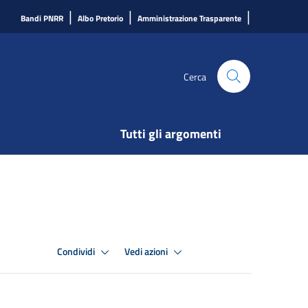
|
|
|
Bandi PNRR
Albo Pretorio
Amministrazione Trasparente
Cerca
Tutti gli argomenti
Condividi
Vedi azioni