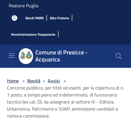
Salta al contenuto principale
Regione Puglia
|
|
Bandi PNRR
Albo Pretorio
|
Amministrazione Trasparente
Comune di Presicce -
Acquarica
Home
>
Novità
>
Avvisi
>
Concorso pubblico, per titoli ed esami, per la copertura di n.
1 posto, a tempo pieno ed indeterminato, di funzionario
tecnico (ex cat. D), da assegnare al settore IV - Edilizia,
Urbanistica, Patrimonio e SUAP: ammissione candidati e
nomina commissione.