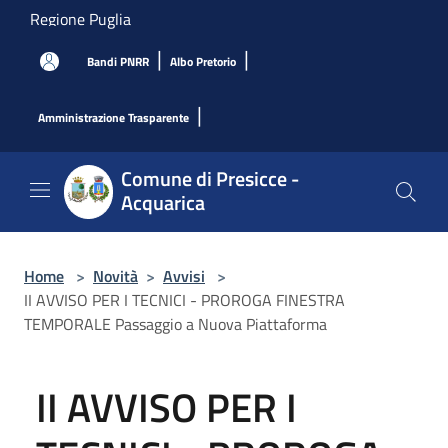
Salta al contenuto principale
Regione Puglia
|
|
Bandi PNRR
Albo Pretorio
|
Amministrazione Trasparente
Comune di Presicce -
Acquarica
Home
>
Novità
>
Avvisi
>
II AVVISO PER I TECNICI - PROROGA FINESTRA
TEMPORALE Passaggio a Nuova Piattaforma
II AVVISO PER I