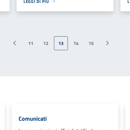
LEGGI DI PIÙ
L
11
12
13
14
15
Pagina precedente
Pagina suc
Comunicati