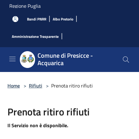
Salta al contenuto principale
Regione Puglia
|
|
Bandi PNRR
Albo Pretorio
|
Amministrazione Trasparente
Comune di Presicce -
Acquarica
Home
>
Rifiuti
>
Prenota ritiro rifiuti
Prenota ritiro rifiuti
Il Servizio non è disponibile.