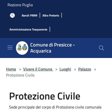
Salta al contenuto principale
Regione Puglia
|
|
Bandi PNRR
Albo Pretorio
|
Amministrazione Trasparente
Comune di Presicce -
Acquarica
Home
>
Vivere il Comune
>
Luoghi
>
Palazzo
>
Protezione Civile
Protezione Civile
Sede principale del corpo di Protezione civile comunale