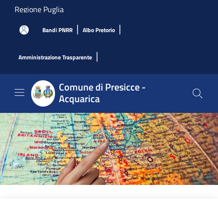
Salta al contenuto principale
Regione Puglia
|
|
Bandi PNRR
Albo Pretorio
|
Amministrazione Trasparente
Comune di Presicce -
Acquarica