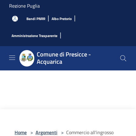
Salta al contenuto principale
Regione Puglia
|
|
Bandi PNRR
Albo Pretorio
|
Amministrazione Trasparente
Comune di Presicce -
Acquarica
Home
>
Argomenti
>
Commercio all'ingrosso