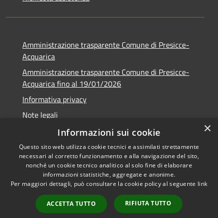
Amministrazione trasparente Comune di Presicce-
Acquarica
Amministrazione trasparente Comune di Presicce-
Acquarica fino al 19/01/2026
Informativa privacy
Note legali
×
Dichiarazione di accessibilità
Informazioni sui cookie
Questo sito web utilizza cookie tecnici e assimilati strettamente
necessari al corretto funzionamento e alla navigazione del sito,
nonché un cookie tecnico analitico al solo fine di elaborare
informazioni statistiche, aggregate e anonime.
RSS
Copyright © 2026 • Comune di
Per maggiori dettagli, può consultare la cookie policy al seguente
link
Accessibilità
Presicce - Acquarica • Powered
Privacy
Municipium
Accesso
by
•
RIFIUTA TUTTO
ACCETTA TUTTO
Cookie
redazione