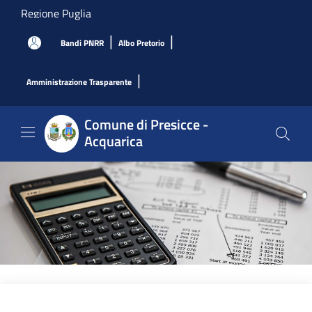
Salta al contenuto principale
Regione Puglia
|
|
Bandi PNRR
Albo Pretorio
|
Amministrazione Trasparente
Comune di Presicce -
Acquarica