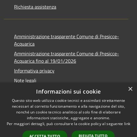
Richiesta assistenza
Amministrazione trasparente Comune di Presicce-
Acquarica
Amministrazione trasparente Comune di Presicce-
Acquarica fino al 19/01/2026
Informativa privacy
Note legali
×
Dichiarazione di accessibilità
Informazioni sui cookie
Questo sito web utilizza cookie tecnici e assimilati strettamente
necessari al corretto funzionamento e alla navigazione del sito,
nonché un cookie tecnico analitico al solo fine di elaborare
informazioni statistiche, aggregate e anonime.
RSS
Copyright © 2026 • Comune di
Per maggiori dettagli, può consultare la cookie policy al seguente
link
Accessibilità
Presicce - Acquarica • Powered
Privacy
Municipium
Accesso
by
•
RIFIUTA TUTTO
ACCETTA TUTTO