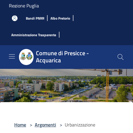
Salta al contenuto principale
Regione Puglia
|
|
Bandi PNRR
Albo Pretorio
|
Amministrazione Trasparente
Comune di Presicce -
Acquarica
Home
>
Argomenti
>
Urbanizzazione