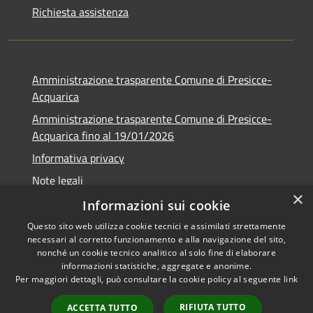
Richiesta assistenza
Amministrazione trasparente Comune di Presicce-
Acquarica
Amministrazione trasparente Comune di Presicce-
Acquarica fino al 19/01/2026
Informativa privacy
Note legali
×
Dichiarazione di accessibilità
Informazioni sui cookie
Questo sito web utilizza cookie tecnici e assimilati strettamente
necessari al corretto funzionamento e alla navigazione del sito,
nonché un cookie tecnico analitico al solo fine di elaborare
informazioni statistiche, aggregate e anonime.
RSS
Copyright © 2026 • Comune di
Per maggiori dettagli, può consultare la cookie policy al seguente
link
Accessibilità
Presicce - Acquarica • Powered
Privacy
Municipium
Accesso
by
•
RIFIUTA TUTTO
ACCETTA TUTTO