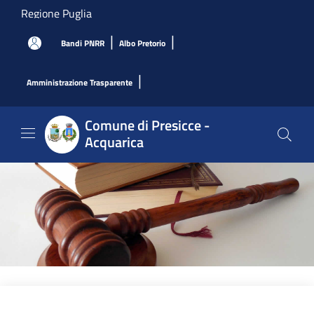
Salta al contenuto principale
Regione Puglia
|
|
Bandi PNRR
Albo Pretorio
|
Amministrazione Trasparente
Comune di Presicce -
Acquarica