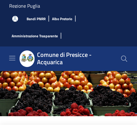
Salta al contenuto principale
Regione Puglia
|
|
Bandi PNRR
Albo Pretorio
|
Amministrazione Trasparente
Comune di Presicce -
Acquarica