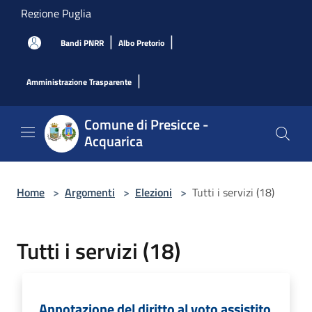
Salta al contenuto principale
Regione Puglia
|
|
Bandi PNRR
Albo Pretorio
|
Amministrazione Trasparente
Comune di Presicce -
Acquarica
Home
>
Argomenti
>
Elezioni
>
Tutti i servizi (18)
Tutti i servizi (18)
Annotazione del diritto al voto assistito