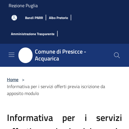
Salta al contenuto principale
Regione Puglia
|
|
Bandi PNRR
Albo Pretorio
|
Amministrazione Trasparente
Comune di Presicce -
Acquarica
Home
>
Informativa per i servizi offerti previa iscrizione da
apposito modulo
Informativa per i servizi