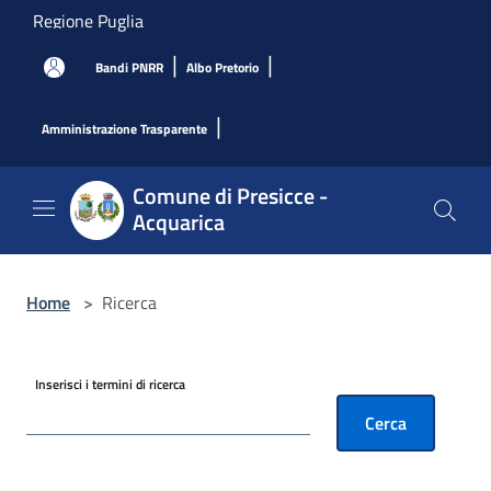
Salta al contenuto principale
Regione Puglia
|
|
Bandi PNRR
Albo Pretorio
|
Amministrazione Trasparente
Comune di Presicce -
Acquarica
Home
>
Ricerca
Inserisci i termini di ricerca
Cerca