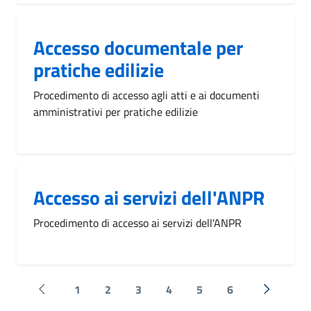
Accesso documentale per
pratiche edilizie
Procedimento di accesso agli atti e ai documenti
amministrativi per pratiche edilizie
Accesso ai servizi dell'ANPR
Procedimento di accesso ai servizi dell'ANPR
1
2
3
4
5
6
Pagina precedente
Successi