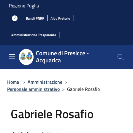
Salta al contenuto principale
Regione Puglia
|
|
Bandi PNRR
Albo Pretorio
|
Amministrazione Trasparente
Comune di Presicce -
Acquarica
Home
>
Amministrazione
>
Personale amministrativo
>
Gabriele Rosafio
Gabriele Rosafio