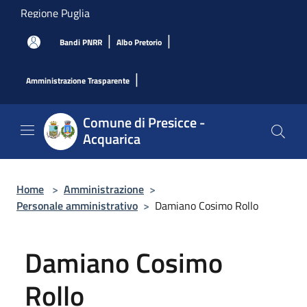
Salta al contenuto principale
Regione Puglia
|
|
Bandi PNRR
Albo Pretorio
|
Amministrazione Trasparente
Comune di Presicce -
Acquarica
Home
>
Amministrazione
>
Personale amministrativo
>
Damiano Cosimo Rollo
Damiano Cosimo
Rollo