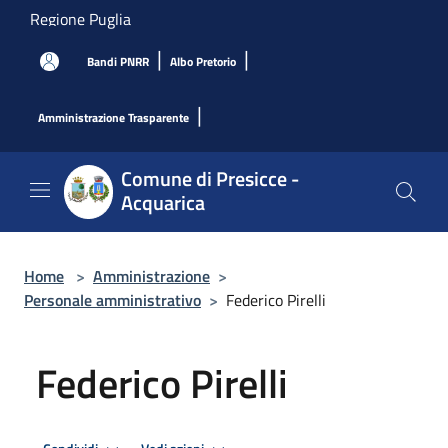
Salta al contenuto principale
Regione Puglia
|
|
Bandi PNRR
Albo Pretorio
|
Amministrazione Trasparente
Comune di Presicce -
Acquarica
Home
>
Amministrazione
>
Personale amministrativo
>
Federico Pirelli
Federico Pirelli