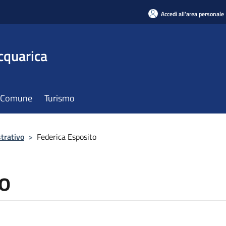
Accedi all'area personale
cquarica
il Comune
Turismo
trativo
>
Federica Esposito
o