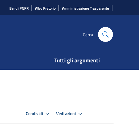
|
|
|
Bandi PNRR
Albo Pretorio
Amministrazione Trasparente
Cerca
Tutti gli argomenti
Condividi
Vedi azioni