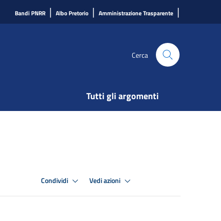
|
|
|
Bandi PNRR
Albo Pretorio
Amministrazione Trasparente
Cerca
Tutti gli argomenti
Condividi
Vedi azioni