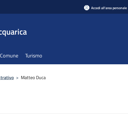
Accedi all'area personale
cquarica
il Comune
Turismo
trativo
>
Matteo Duca