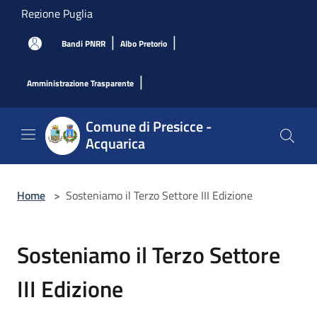
Salta al contenuto principale
Regione Puglia
|
|
Bandi PNRR
Albo Pretorio
|
Amministrazione Trasparente
Comune di Presicce -
Acquarica
Home
>
Sosteniamo il Terzo Settore III Edizione
Sosteniamo il Terzo Settore
III Edizione