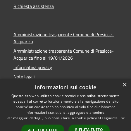
Richiesta assistenza
Amministrazione trasparente Comune di Presicce-
Acquarica
Amministrazione trasparente Comune di Presicce-
Acquarica fino al 19/01/2026
Informativa privacy
Note legali
×
Dichiarazione di accessibilità
Informazioni sui cookie
Questo sito web utilizza cookie tecnici e assimilati strettamente
necessari al corretto funzionamento e alla navigazione del sito,
nonché un cookie tecnico analitico al solo fine di elaborare
informazioni statistiche, aggregate e anonime.
RSS
Copyright © 2026 • Comune di
Per maggiori dettagli, può consultare la cookie policy al seguente
link
Accessibilità
Presicce - Acquarica • Powered
Privacy
Municipium
Accesso
by
•
RIFIUTA TUTTO
ACCETTA TUTTO