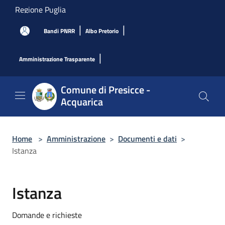
Salta al contenuto principale
Regione Puglia
|
|
Bandi PNRR
Albo Pretorio
|
Amministrazione Trasparente
Comune di Presicce -
Acquarica
Home
>
Amministrazione
>
Documenti e dati
>
Istanza
Istanza
Domande e richieste