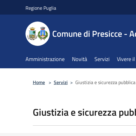
Salta al contenuto principale
Regione Puglia
Comune di Presicce - A
Amministrazione
Novità
Servizi
Vivere 
Home
>
Servizi
>
Giustizia e sicurezza pubblica
Giustizia e sicurezza pub