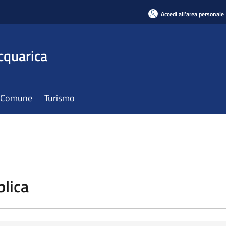
Accedi all'area personale
cquarica
il Comune
Turismo
blica