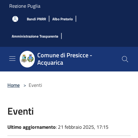
Salta al contenuto principale
Regione Puglia
|
|
Bandi PNRR
Albo Pretorio
|
Amministrazione Trasparente
Comune di Presicce -
Acquarica
Home
>
Eventi
Eventi
Ultimo aggiornamento
: 21 febbraio 2025, 17:15