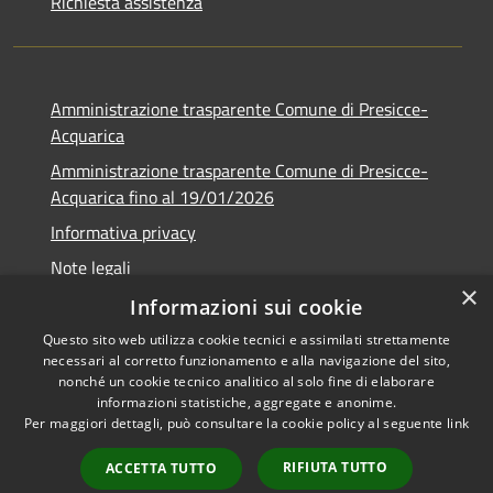
Richiesta assistenza
Amministrazione trasparente Comune di Presicce-
Acquarica
Amministrazione trasparente Comune di Presicce-
Acquarica fino al 19/01/2026
Informativa privacy
Note legali
×
Dichiarazione di accessibilità
Informazioni sui cookie
Questo sito web utilizza cookie tecnici e assimilati strettamente
necessari al corretto funzionamento e alla navigazione del sito,
nonché un cookie tecnico analitico al solo fine di elaborare
informazioni statistiche, aggregate e anonime.
RSS
Copyright © 2026 • Comune di
Per maggiori dettagli, può consultare la cookie policy al seguente
link
Accessibilità
Presicce - Acquarica • Powered
Privacy
Municipium
Accesso
by
•
RIFIUTA TUTTO
ACCETTA TUTTO