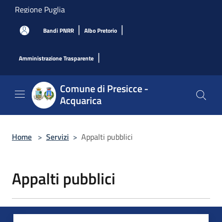
Salta al contenuto principale
Regione Puglia
|
|
Bandi PNRR
Albo Pretorio
|
Amministrazione Trasparente
Comune di Presicce -
Acquarica
Home
>
Servizi
>
Appalti pubblici
Appalti pubblici