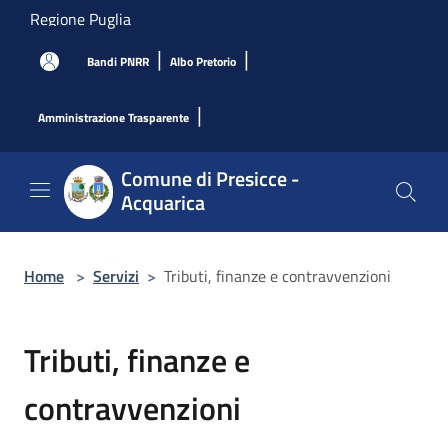
Salta al contenuto principale
Regione Puglia
|
|
Bandi PNRR
Albo Pretorio
|
Amministrazione Trasparente
Comune di Presicce -
Acquarica
Home
>
Servizi
>
Tributi, finanze e contravvenzioni
Tributi, finanze e
contravvenzioni