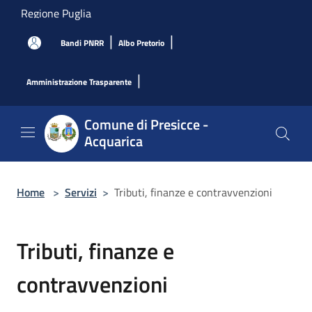
Salta al contenuto principale
Regione Puglia
|
|
Bandi PNRR
Albo Pretorio
|
Amministrazione Trasparente
Comune di Presicce -
Acquarica
Home
>
Servizi
>
Tributi, finanze e contravvenzioni
Tributi, finanze e
contravvenzioni