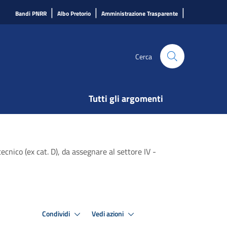
|
|
|
Bandi PNRR
Albo Pretorio
Amministrazione Trasparente
Cerca
Tutti gli argomenti
ecnico (ex cat. D), da assegnare al settore IV -
Condividi
Vedi azioni