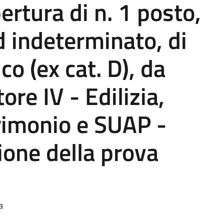
ertura di n. 1 posto,
 indeterminato, di
co (ex cat. D), da
ore IV - Edilizia,
rimonio e SUAP -
zione della prova
a