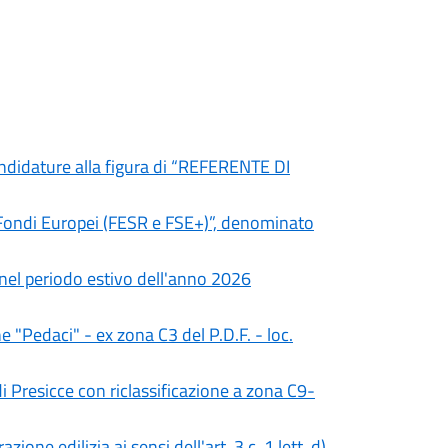
candidature alla figura di “REFERENTE DI
i Fondi Europei (FESR e FSE+)”, denominato
i nel periodo estivo dell'anno 2026
e "Pedaci" - ex zona C3 del P.D.F. - loc.
 Presicce con riclassificazione a zona C9-
ione edilizia ai sensi dell'art. 3 c. 1 lett. d)