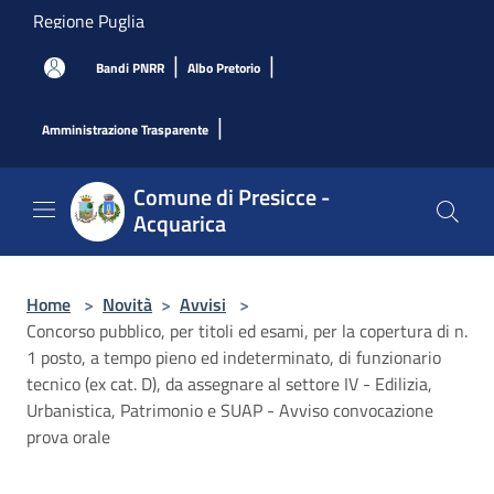
Salta al contenuto principale
Regione Puglia
|
|
Bandi PNRR
Albo Pretorio
|
Amministrazione Trasparente
Comune di Presicce -
Acquarica
Home
>
Novità
>
Avvisi
>
Concorso pubblico, per titoli ed esami, per la copertura di n.
1 posto, a tempo pieno ed indeterminato, di funzionario
tecnico (ex cat. D), da assegnare al settore IV - Edilizia,
Urbanistica, Patrimonio e SUAP - Avviso convocazione
prova orale