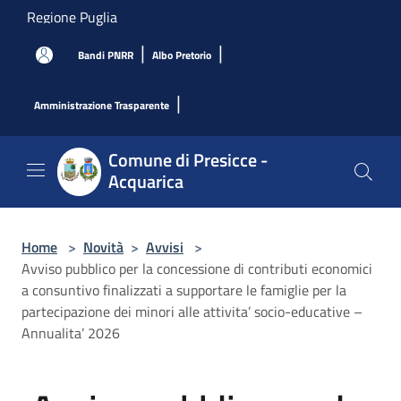
Salta al contenuto principale
Regione Puglia
|
|
Bandi PNRR
Albo Pretorio
|
Amministrazione Trasparente
Comune di Presicce -
Acquarica
Home
>
Novità
>
Avvisi
>
Avviso pubblico per la concessione di contributi economici
a consuntivo finalizzati a supportare le famiglie per la
partecipazione dei minori alle attivita’ socio-educative –
Annualita’ 2026