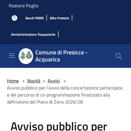
Salta al contenuto principale
Regione Puglia
|
|
Bandi PNRR
Albo Pretorio
|
Amministrazione Trasparente
Comune di Presicce -
Acquarica
Home
>
Novità
>
Avvisi
>
Avviso pubblico per l'avvio della concertazione partecipata
e del percorso di co-programmazione finalizzato alla
definizione del Piano di Zona 2026/28
Avviso pubblico per