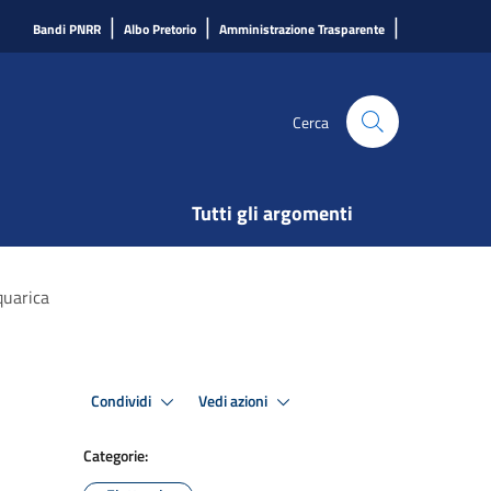
|
|
|
Bandi PNRR
Albo Pretorio
Amministrazione Trasparente
Cerca
Tutti gli argomenti
quarica
Condividi
Vedi azioni
Categorie: