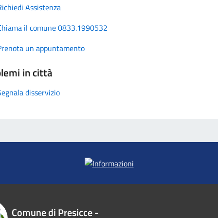
Richiedi Assistenza
Chiama il comune 0833.1990532
Prenota un appuntamento
lemi in città
Segnala disservizio
Comune di Presicce -