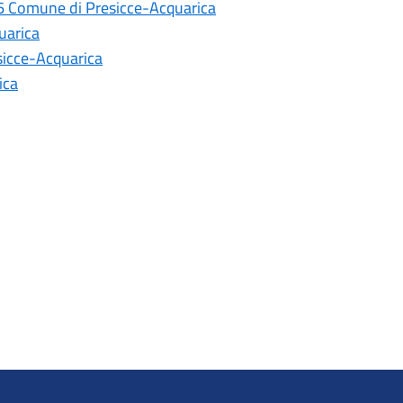
26 Comune di Presicce-Acquarica
uarica
sicce-Acquarica
ica