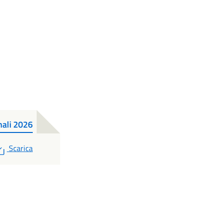
nali 2026
PDF
Scarica