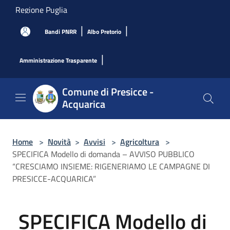
Salta al contenuto principale
Regione Puglia
|
|
Bandi PNRR
Albo Pretorio
|
Amministrazione Trasparente
Comune di Presicce -
Acquarica
Home
>
Novità
>
Avvisi
>
Agricoltura
>
SPECIFICA Modello di domanda – AVVISO PUBBLICO
“CRESCIAMO INSIEME: RIGENERIAMO LE CAMPAGNE DI
PRESICCE-ACQUARICA”
SPECIFICA Modello di