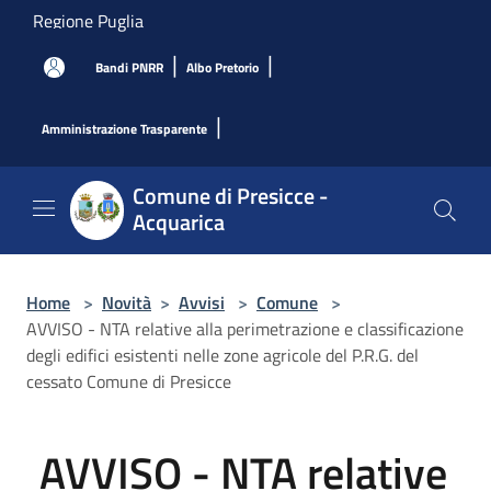
Salta al contenuto principale
Regione Puglia
|
|
Bandi PNRR
Albo Pretorio
|
Amministrazione Trasparente
Comune di Presicce -
Acquarica
Home
>
Novità
>
Avvisi
>
Comune
>
AVVISO - NTA relative alla perimetrazione e classificazione
degli edifici esistenti nelle zone agricole del P.R.G. del
cessato Comune di Presicce
AVVISO - NTA relative