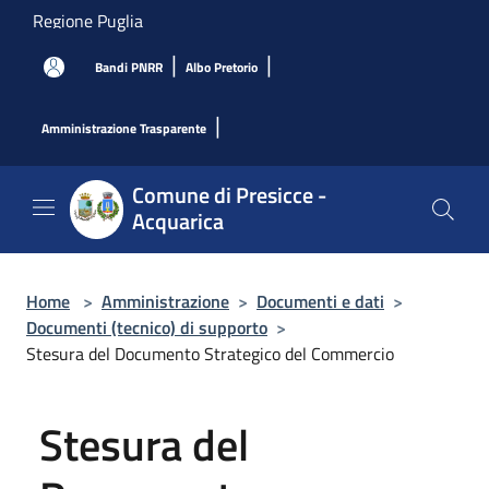
Salta al contenuto principale
Regione Puglia
|
|
Bandi PNRR
Albo Pretorio
|
Amministrazione Trasparente
Comune di Presicce -
Acquarica
Home
>
Amministrazione
>
Documenti e dati
>
Documenti (tecnico) di supporto
>
Stesura del Documento Strategico del Commercio
Stesura del