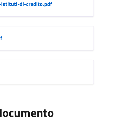
stituti-di-credito.pdf
f
l documento