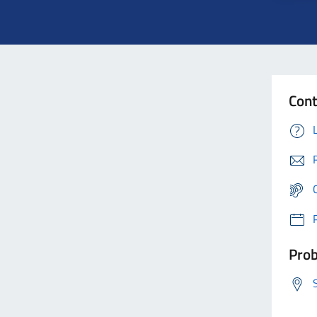
Cont
Prob