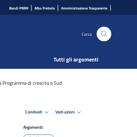
|
|
|
Bandi PNRR
Albo Pretorio
Amministrazione Trasparente
Cerca
Tutti gli argomenti
a Programma di crescita a Sud
Condividi
Vedi azioni
Argomenti: