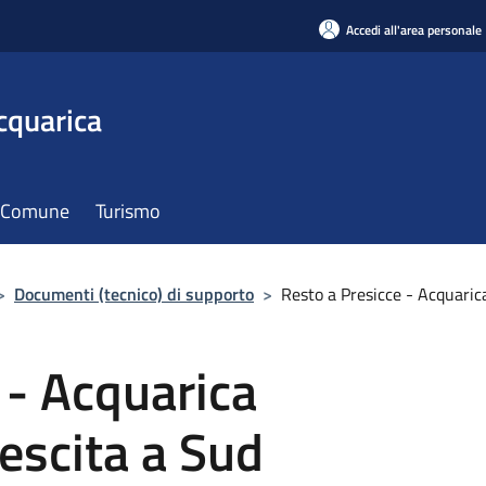
Accedi all'area personale
cquarica
il Comune
Turismo
>
Documenti (tecnico) di supporto
>
Resto a Presicce - Acquaric
 - Acquarica
escita a Sud