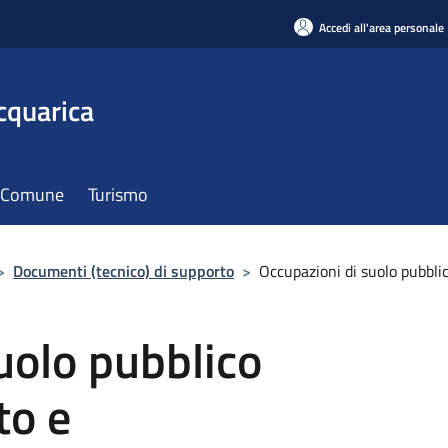
Accedi all'area personale
cquarica
il Comune
Turismo
>
Documenti (tecnico) di supporto
>
Occupazioni di suolo pubblic
uolo pubblico
to e