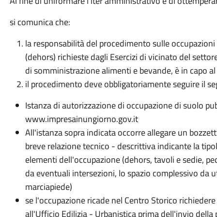
Al fine di uniformare l’iter amministrativo e di ottemper
si comunica che:
la responsabilità del procedimento sulle occupazion
(dehors) richieste dagli Esercizi di vicinato del setto
di somministrazione alimenti e bevande, è in capo al
il procedimento deve obbligatoriamente seguire il se
Istanza di autorizzazione di occupazione di suolo pu
www.impresainungiorno.gov.it
All'istanza sopra indicata occorre allegare un bozzet
breve relazione tecnico - descrittiva indicante la tipol
elementi dell'occupazione (dehors, tavoli e sedie, peda
da eventuali intersezioni, lo spazio complessivo da ut
marciapiede)
se l'occupazione ricade nel Centro Storico richiedere
all'Ufficio Edilizia - Urbanistica prima dell'invio della 