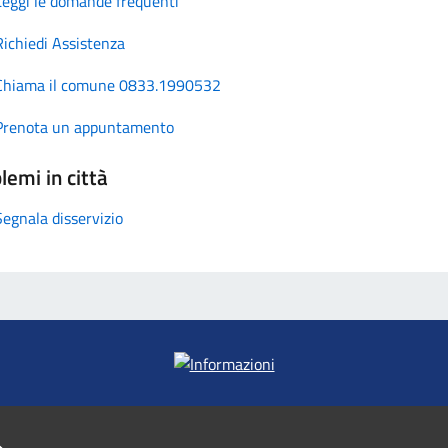
Leggi le domande frequenti
Richiedi Assistenza
Chiama il comune 0833.1990532
Prenota un appuntamento
lemi in città
Segnala disservizio