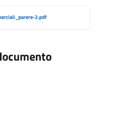
rciali_parere-2.pdf
l documento