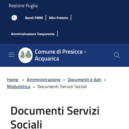
Salta al contenuto principale
Regione Puglia
|
|
Bandi PNRR
Albo Pretorio
|
Amministrazione Trasparente
Comune di Presicce -
Acquarica
Home
>
Amministrazione
>
Documenti e dati
>
Modulistica
>
Documenti Servizi Sociali
Documenti Servizi
Sociali