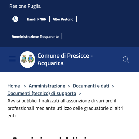
Salta al contenuto principale
Regione Puglia
|
|
Bandi PNRR
Albo Pretorio
|
Amministrazione Trasparente
Comune di Presicce -
Acquarica
Home
>
Amministrazione
>
Documenti e dati
>
Documenti (tecnico) di supporto
>
Avvisi pubblici finalizzati all’assunzione di vari profili
professionali mediante utilizzo delle graduatorie di altri
enti.