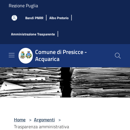
Salta al contenuto principale
Regione Puglia
|
|
Bandi PNRR
Albo Pretorio
|
Amministrazione Trasparente
Comune di Presicce -
Acquarica
Home
>
Argomenti
>
Trasparenza amministrativa