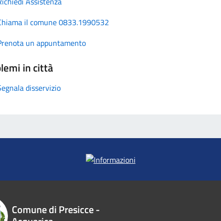
Richiedi Assistenza
Chiama il comune 0833.1990532
Prenota un appuntamento
lemi in città
Segnala disservizio
Comune di Presicce -