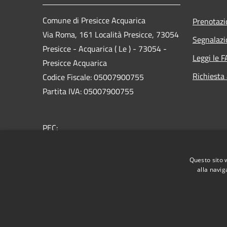
Comune di Presicce Acquarica
Prenotaz
Via Roma, 161 Località Presicce, 73054
Segnalazi
Presicce - Acquarica ( Le ) - 73054 -
Leggi le 
Presicce Acquarica
Richiesta
Codice Fiscale: 05007900755
Partita IVA: 05007900755
PEC:
protocollo@cert.comune.presicceacquarica.le.it
Centralino Unico: 0833.1990532
Questo sito 
alla navig
RSS
Accessibilità
Privacy
Cookie
Mappa de