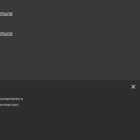
Comune
Comune
×
nzionamento e
nformazioni
Municipium
Accesso
Presicce - Acquarica • Powered by
•