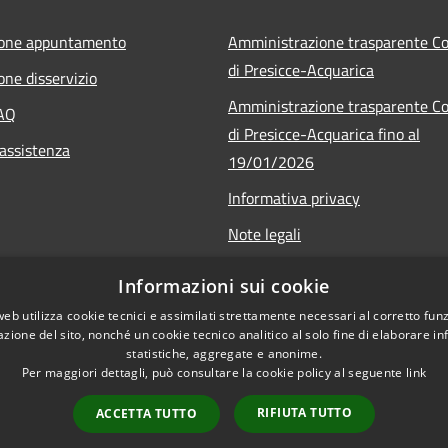
ione appuntamento
Amministrazione trasparente 
di Presicce-Acquarica
one disservizio
Amministrazione trasparente 
FAQ
di Presicce-Acquarica fino al
 assistenza
19/01/2026
Informativa privacy
Note legali
Dichiarazione di accessibilità
Informazioni sui cookie
web utilizza cookie tecnici e assimilati strettamente necessari al corretto fu
azione del sito, nonché un cookie tecnico analitico al solo fine di elaborare i
statistiche, aggregate e anonime.
Per maggiori dettagli, può consultare la cookie policy al seguente
link
RIFIUTA TUTTO
ACCETTA TUTTO
l sito
Copyright © 2026 • Comune di 