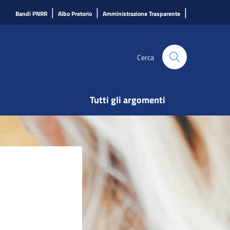
|
|
|
Bandi PNRR
Albo Pretorio
Amministrazione Trasparente
Cerca
Tutti gli argomenti